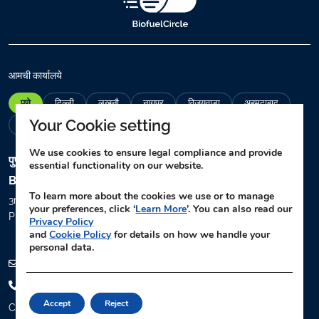
u
r
e
m
a
आमची कार्यालये
i
पुणे
दिल्ली
लखनौ
नागपूर
विजयवाडा
अहमदाबाद
l
Your Cookie setting
(
चेन्नई
R
We use cookies to ensure legal compliance and provide
e
पुणे
मुख्य कार्यालय
essential functionality on our website.
q
BiofuelCircle Private Limited
u
To learn more about the cookies we use or to manage
3rd Floor, Gaikwad Avenue, S. No. 127/1 A, Off ITI Road, Aundh,
your preferences, click ‘
Learn More
’. You can also read our
i
Pune, Maharashtra – 411007
Privacy Policy
r
and
Cookie Policy
for details on how we handle your
e
personal data.
d
info@biofuelcircle.com
)
+91 (20) 4852 2522
Accept
Reject
CIN: U72900PN2020PTC191468