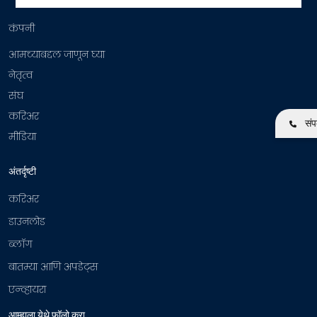
कंपनी
आमच्याबद्दल जाणून घ्या
नेतृत्व
संघ
करिअर
संपर
मीडिया
अंतर्दृष्टी
करिअर
डाउनलोड
ब्लॉग
बातम्या आणि अपडेट्स
एन्व्हायरा
आम्हाला येथे फॉलो करा