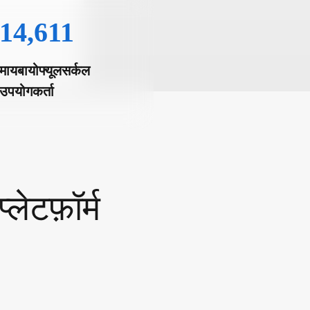
14,611
मायबायोफ्यूलसर्कल
उपयोगकर्ता
ेटफ़ॉर्म