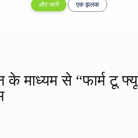
और जानें
एक झलक
े माध्यम से “फार्म टू फ्य
म