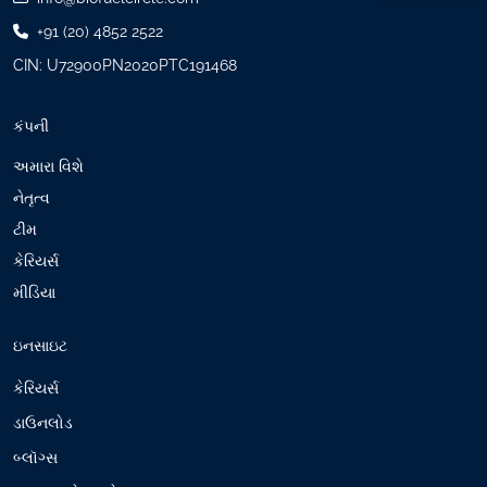
)
+91 (20) 4852 2522
CIN: U72900PN2020PTC191468
કંપની
અમારા વિશે
નેતૃત્વ
ટીમ
કેરિયર્સ
મીડિયા
ઇનસાઇટ
કેરિયર્સ
ડાઉનલોડ
બ્લૉગ્સ