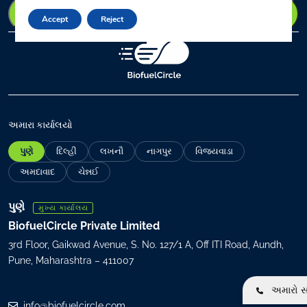
r
Accept
Reject
y
o
u
r
e
m
a
અમારા કાર્યાલયો
i
પુણે
દિલ્હી
લખનૌ
નાગપુર
વિજયવાડા
l
(
અમદાવાદ
ચેન્નઈ
R
e
પુણે
મુખ્ય કાર્યાલય
q
BiofuelCircle Private Limited
u
3rd Floor, Gaikwad Avenue, S. No. 127/1 A, Off ITI Road, Aundh,
i
Pune, Maharashtra – 411007
r
e
અમારો સં
d
info@biofuelcircle.com