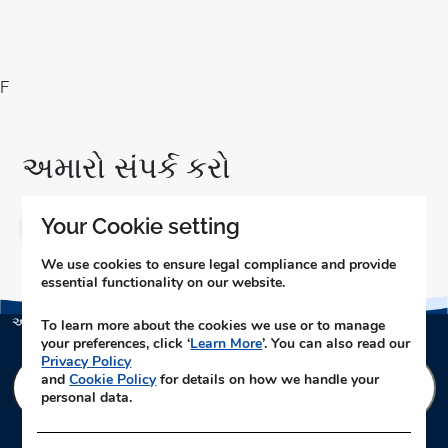
F
અમારો સંપર્ક કરો
Your Cookie setting
અહી ક્લિક કરો
We use cookies to ensure legal compliance and provide
essential functionality on our website.
અમારા ન્યૂઝલેટરને સબ્સ્ક્રાઇબ કરો
To learn more about the cookies we use or to manage
your preferences, click ‘
Learn More
’. You can also read our
Privacy Policy
E
and
Cookie Policy
for details on how we handle your
n
personal data.
t
e