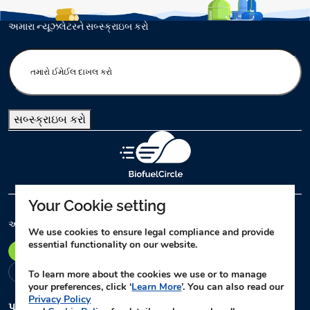
અમારા ન્યૂઝલેટરને સબ્સ્ક્રાઇબ કરો
E
n
t
e
સબ્સ્ક્રાઇબ કરો
r
y
o
u
r
Your Cookie setting
e
m
અમારા કાર્યાલયો
We use cookies to ensure legal compliance and provide
a
essential functionality on our website.
પુણે
દિલ્હી
લખનૌ
નાગપુર
વિજયવાડા
i
l
અમદાવાદ
ચેન્નઈ
To learn more about the cookies we use or to manage
your preferences, click ‘
Learn More
’. You can also read our
(
Privacy Policy
R
પુણે
મુખ્ય કાર્યાલય