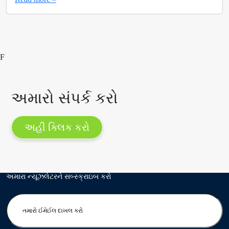
F
અમારો સંપર્ક કરો
અહી ક્લિક કરો
અમારા ન્યૂઝલેટરને સબ્સ્ક્રાઇબ કરો
E
n
t