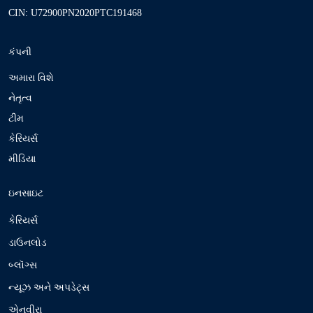
CIN: U72900PN2020PTC191468
d
)
કંપની
અમારા વિશે
નેતૃત્વ
ટીમ
કેરિયર્સ
મીડિયા
ઇનસાઇટ
કેરિયર્સ
ડાઉનલોડ
બ્લૉગ્સ
ન્યૂઝ અને અપડેટ્સ
એનવીરા