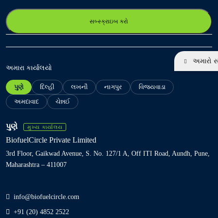
e
r
y
o
u
અમારો સં
r
અમારા કાર્યાલયો
e
પુણે
દિલ્હી
લખનૌ
નાગપુર
વિજયવાડા
m
a
અમદાવાદ
ચેન્નઈ
i
l
પુણે
મુખ્ય કાર્યાલય
(
BiofuelCircle Private Limited
R
3rd Floor, Gaikwad Avenue, S. No. 127/1 A, Off ITI Road, Aundh, Pune,
e
Maharashtra – 411007
q
u
i
info@biofuelcircle.com
r
+91 (20) 4852 2522
e