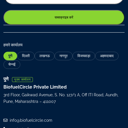
t
e
r
y
o
u
r
हमारे कार्यालय
e
पुणे
दिल्ली
लखनऊ
नागपुर
विजयवाड़ा
अहमदाबाद
m
a
चेन्नई
i
l
पुणे
मुख्य कार्यालय
(
BiofuelCircle Private Limited
R
3rd Floor, Gaikwad Avenue, S. No. 127/1 A, Off ITI Road, Aundh,
e
Pune, Maharashtra – 411007
q
u
i
info@biofuelcircle.com
r