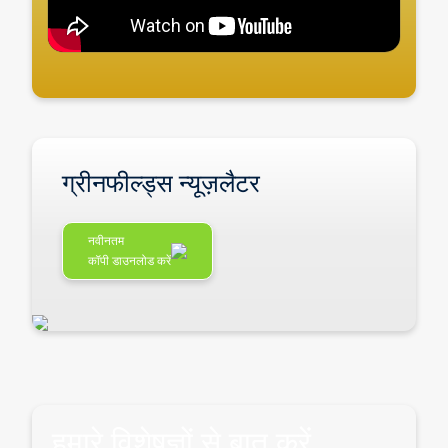
ग्रीनफील्ड्स न्यूज़लैटर
नवीनतम
कॉपी डाउनलोड करें
हमारे विशेषज्ञों से बात करें