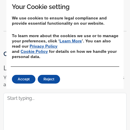
Your Cookie setting
1212 Views
0 Comments
We use cookies to ensure legal compliance and
provide essential functionality on our website.
To learn more about the cookies we use or to manage
your preferences, click ‘
Learn More
’. You can also
read our
Privacy Policy
and
Cookie Policy
for details on how we handle your
Comments
personal data.
Leave a Comment
Your email address will not be published.
Required fields
Accept
Reject
are marked
*