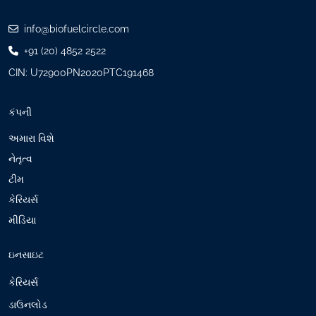
r
e
info@biofuelcircle.com
d
+91 (20) 4852 2522
)
CIN: U72900PN2020PTC191468
કંપની
અમારા વિશે
નેતૃત્વ
ટીમ
કેરિયર્સ
મીડિયા
ઇનસાઇટ
કેરિયર્સ
ડાઉનલોડ