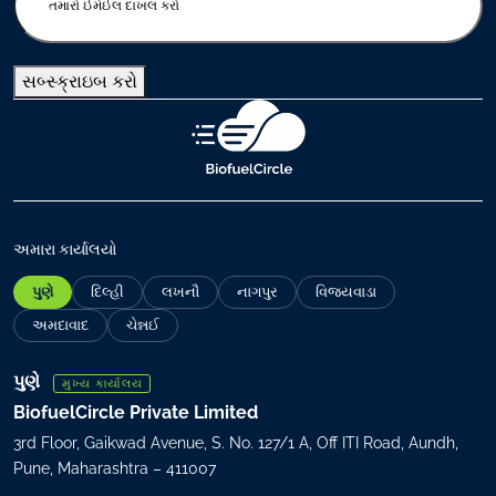
n
t
e
સબ્સ્ક્રાઇબ કરો
r
y
o
u
r
e
m
અમારા કાર્યાલયો
a
પુણે
દિલ્હી
લખનૌ
નાગપુર
વિજયવાડા
i
l
અમદાવાદ
ચેન્નઈ
(
R
પુણે
મુખ્ય કાર્યાલય
e
BiofuelCircle Private Limited
q
3rd Floor, Gaikwad Avenue, S. No. 127/1 A, Off ITI Road, Aundh,
u
Pune, Maharashtra – 411007
i