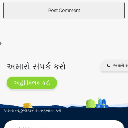
F
અમારો સંપર્ક કરો
અમારો સં
અહી ક્લિક કરો
અમારા ન્યૂઝલેટરને સબ્સ્ક્રાઇબ કરો
E