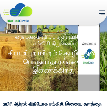
ஒரு பசுமை எரிபொருள் விநியோக
சங்கிலி நிறுவனம்
கிராமப்புற மற்றும் தொழில்துறை
பொருளாதாரங்களை
இணைக்கிறது
உயிரி ஆற்றல் விநியோக சங்கிலி இணைய தளத்தை