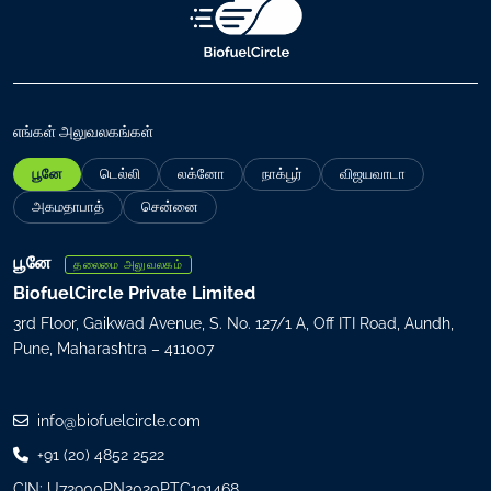
ப
தி
வு
செ
ய்
எங்கள் அலுவலகங்கள்
(
பூனே
டெல்லி
லக்னோ
நாக்பூர்
விஜயவாடா
R
e
அகமதாபாத்
சென்னை
q
u
பூனே
தலைமை அலுவலகம்
i
BiofuelCircle Private Limited
r
3rd Floor, Gaikwad Avenue, S. No. 127/1 A, Off ITI Road, Aundh,
e
Pune, Maharashtra – 411007
d
)
info@biofuelcircle.com
+91 (20) 4852 2522
CIN: U72900PN2020PTC191468