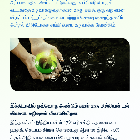
அப்பாக பதிவு செய்யப்பட்டுள்ளது. உயிரி எரிபொருள்
வட்டத்தை உருவாக்குவதற்கான உந்து சக்தி ஒரு வலுவான
விருப்பம் மற்றும் நம்பகமான மற்றும் செலவு குறைந்த உயிர்
ஆற்றல் விநியோகச் சங்கிலியை உருவாக்க வேண்டும்.
இந்தியாவில் ஒவ்வொரு ஆண்டும் சுமார் 235 மில்லியன் டன்
விவசாய கழிவுகள் வீணாகின்றன.
இந்த எச்சம் இந்தியாவின் 17% எரிசக்தி தேவைகளை
பூர்த்தி செய்யும் திறன் கொண்டது ஆனால் இதில் 70%
க்கும் அதிகமானவை பல்வேறு காரணங்களால் எரிந்து