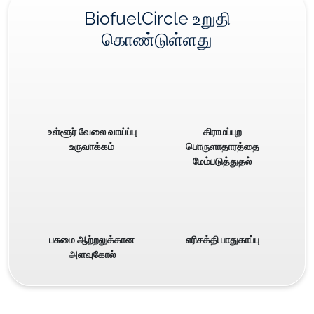
BiofuelCircle உறுதி
கொண்டுள்ளது
உள்ளூர் வேலை வாய்ப்பு
கிராமப்புற
உருவாக்கம்
பொருளாதாரத்தை
மேம்படுத்துதல்
பசுமை ஆற்றலுக்கான
எரிசக்தி பாதுகாப்பு
அளவுகோல்