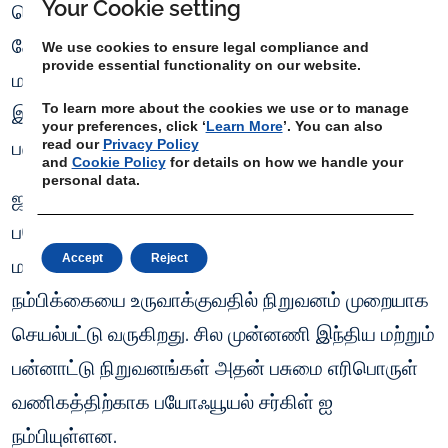
Your Cookie setting
செயல்பாடுகள் மற்றும் வாடிக்கையாளர் ஆதரவு
சேவை ஆகியவற்றில் பரவியுள்ளது. அடுத்த சில
We use cookies to ensure legal compliance and
provide essential functionality on our website.
மாதங்களில் அதிக மாநிலங்கள் மற்றும்
To learn more about the cookies we use or to manage
இடங்களுக்கு விரிவடைவதால், நிறுவனம் அதன்
your preferences, click ‘
Learn More
’. You can also
read our
Privacy Policy
பணியாளர்களை இரட்டிப்பாக்குகிறது.
and
Cookie Policy
for details on how we handle your
personal data.
ஜூன் 2020 இல் தொடங்கப்பட்டதில் இருந்து,
பயோமாஸ் விநியோகச் சங்கிலியில் தொழில்துறை
Accept
Reject
மற்றும் கிராமப்புற பங்குதாரர்களிடையே
நம்பிக்கையை உருவாக்குவதில் நிறுவனம் முறையாக
செயல்பட்டு வருகிறது. சில முன்னணி இந்திய மற்றும்
பன்னாட்டு நிறுவனங்கள் அதன் பசுமை எரிபொருள்
வணிகத்திற்காக பயோஃயூயல் சர்கிள் ஐ
நம்பியுள்ளன.