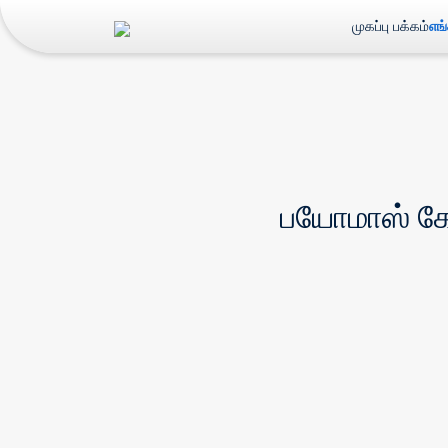
முகப்பு பக்கம்
எங
பயோமாஸ் கோ-