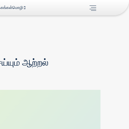
்கங்கள்
மொழி
்யும் ஆற்றல்