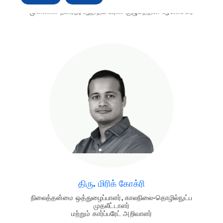
முன்னாள் நபார்டு, ஆதித்ய பிர்லா குழுமத்தின் ஆலோசகர்
திரு. மிரிக் கோக்ரி
நிலைத்தன்மை ஒத்துழைப்பாளர், காலநிலை-தொழில்நுட்ப
முதலீட்டாளர்
மற்றும் கார்ப்பரேட் அறிவாளர்