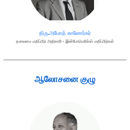
திரு.அமோத் கானோர்கர்
தலைமை மதிப்பீடு அதிகாரி - இன்போமெரிக்ஸ் மதிப்பீடுகள்
ஆலோசனை குழு