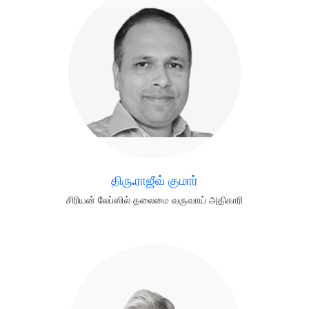
திரு.ராஜீவ் குமார்
சிரியன் லேப்ஸில் தலைமை வருவாய் அதிகாரி