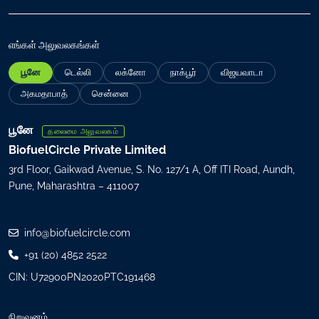
வு
செ
ய்
எங்கள் அலுவலகங்கள்
(
பூனே
டெல்லி
லக்னோ
நாக்பூர்
விஜயவாடா
R
e
அகமதாபாத்
சென்னை
q
u
பூனே
தலைமை அலுவலகம்
i
BiofuelCircle Private Limited
r
3rd Floor, Gaikwad Avenue, S. No. 127/1 A, Off ITI Road, Aundh,
e
Pune, Maharashtra – 411007
d
)
info@biofuelcircle.com
+91 (20) 4852 2522
CIN: U72900PN2020PTC191468
நிறுவனம்