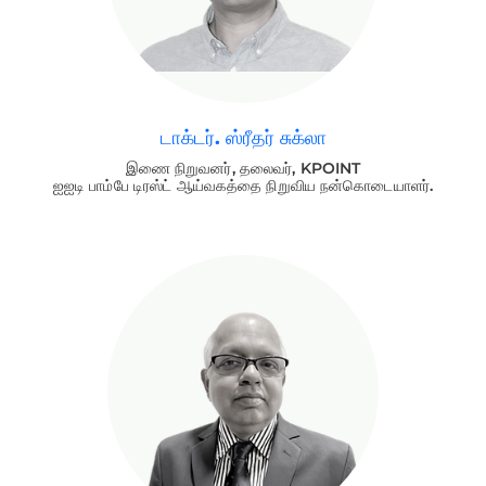
டாக்டர். ஸ்ரீதர் சுக்லா
இணை நிறுவனர், தலைவர், KPOINT
ஐஐடி பாம்பே டிரஸ்ட் ஆய்வகத்தை நிறுவிய நன்கொடையாளர்.