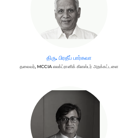
திரு. பிரதீப் பார்கவா
தலைவர், MCCIA எலக்ட்ரானிக் கிளஸ்டர் அறக்கட்டளை