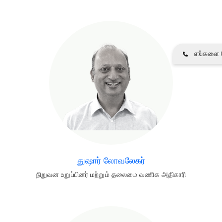
எங்களை த
துஷார் லோவலேகர்
நிறுவன உறுப்பினர் மற்றும் தலைமை வணிக அதிகாரி