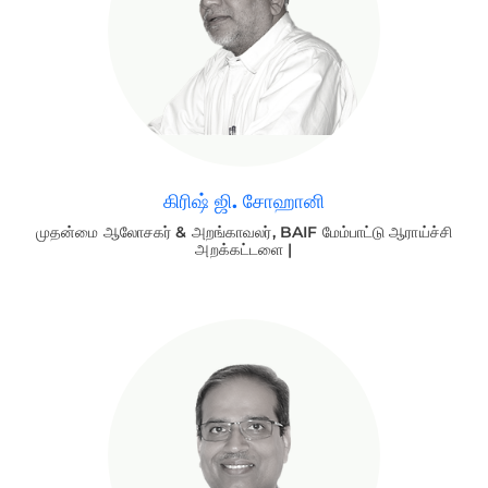
கிரிஷ் ஜி. சோஹானி
முதன்மை ஆலோசகர் & அறங்காவலர், BAIF மேம்பாட்டு ஆராய்ச்சி
அறக்கட்டளை |