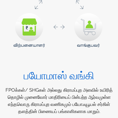
பயோமாஸ் வங்கி
FPOக்கள்/ SHGகள் அல்லது கிராமப்புற அளவில் உயிரித்
தொழில் முனைவோர் மாதிரியைப் பின்பற்ற ஆர்வமுள்ள
எந்தவொரு கிராமப்புற வணிகமும் பயோஃயூயல் சர்கிள்
தளத்தின் பிணையப் பங்காளிகளாக மாறும்.