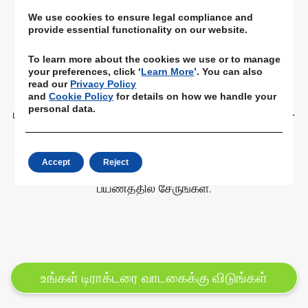
அவற்றை சரியாக பயன்படுத்திக்கொள்ளலாம்.
We use cookies to ensure legal compliance and
விவசாயிகள், எஃப்.பி.ஓ.எல்/எஸ்.ஹெச்.ஜிகள் அல்லது
provide essential functionality on our website.
பயோமாஸ் பேங்க் கீழ் கிராமப்புற நிறுவனங்கள் இந்த
கருவிகளை வாடகைக்கு ஒரு வருடத்திற்கு நீளமான
To learn more about the cookies we use or to manage
your preferences, click ‘
Learn More
’. You can also
பல்வேறு பயிர்களின் கோத காலங்களில் பல்வேறு
read our
Privacy Policy
இடங்களில் பயன்படுத்தலாம். பிளாட்ஃபாரம் அன்டாடா
and
Cookie Policy
for details on how we handle your
personal data.
டிஜிட்டல் மற்றும் அங்கீகரிக்கப்பட்ட வர்த்தகங்கள், எண்ட்-
டு டிராக்கிங் & கொடுப்பனவுகளுக்கு அணுகலாம்.
இடைநிலை & நீண்டகால ஒப்பந்தங்களுக்கான
Accept
Reject
வாய்ப்புகளைப் பெறுங்கள். பயோமாஸ் துறை வளர்ச்சி
பயணத்தில் சேருங்கள்.
உங்கள் டிராக்டரை வாடகைக்கு விடுங்கள்