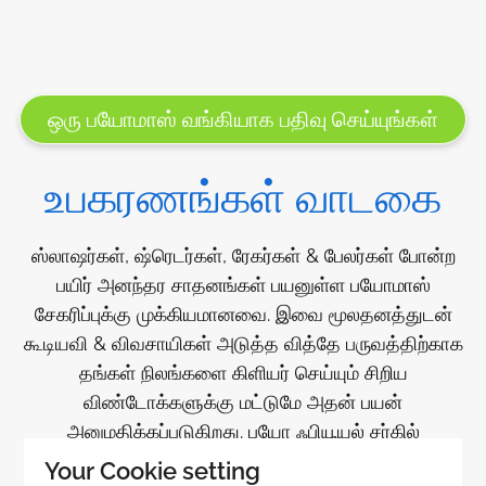
ஒரு பயோமாஸ் வங்கியாக பதிவு செய்யுங்கள்
உபகரணங்கள் வாடகை
ஸ்லாஷர்கள், ஷ்ரெடர்கள், ரேகர்கள் & பேலர்கள் போன்ற
பயிர் அனந்தர சாதனங்கள் பயனுள்ள பயோமாஸ்
சேகரிப்புக்கு முக்கியமானவை. இவை மூலதனத்துடன்
கூடியவி & விவசாயிகள் அடுத்த வித்தே பருவத்திற்காக
தங்கள் நிலங்களை கிளியர் செய்யும் சிறிய
விண்டோக்களுக்கு மட்டுமே அதன் பயன்
அனுமதிக்கப்படுகிறது. பயோ ஃபியூயல் சர்கில்
பிளாட்ஃபாரமில் வாடகைக்கு எடுத்துக் கொண்டால்
Your Cookie setting