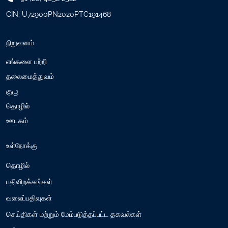
CIN: U72900PN2020PTC191468
நிறுவனம்
எங்களை பற்றி
தலைமைத்துவம்
குழு
தொழில்
ஊடகம்
உள்நோக்கு
தொழில்
பதிவிறக்கங்கள்
வலைப்பதிவுகள்
செய்திகள் மற்றும் மேம்படுத்தப்பட்ட தகவல்கள்