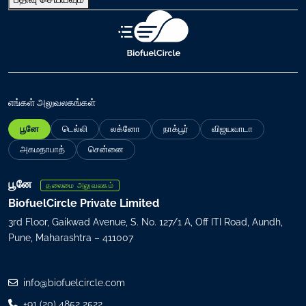
ச
லை
ப
தி
வு
செ
ய்
எங்கள் அலுவலகங்கள்
(
பூனே
டெல்லி
லக்னோ
நாக்பூர்
விஜயவாடா
R
e
அகமதாபாத்
சென்னை
q
u
பூனே
தலைமை அலுவலகம்
i
BiofuelCircle Private Limited
r
3rd Floor, Gaikwad Avenue, S. No. 127/1 A, Off ITI Road, Aundh,
e
Pune, Maharashtra – 411007
d
)
info@biofuelcircle.com
+91 (20) 4852 2522