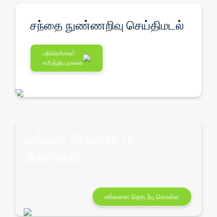
சந்தை நுண்ணறிவு செய்திமடல்
பதிவிறக்கவும்
சமீபத்திய நகலை
எங்கள் நிபுணரிடம்
பேசுங்கள்
எங்களை தொடர்பு கொள்ள