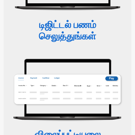
டிஜிட்டல் பணம்
செலுத்துங்கள்
விலைப்பட்டியலை