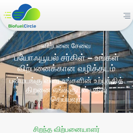
விற்பனை சேவை
பயோஃயூயல் சர்கிள் –
உங்கள்
விற்பனைக்கான வழித்தடம்
பன்மடங்கு வளர உங்களின் உற்பத்தித்
திறனை எங்களுடன் பதிவு
செய்யவும்
சிறந்த விற்பனையாளர்