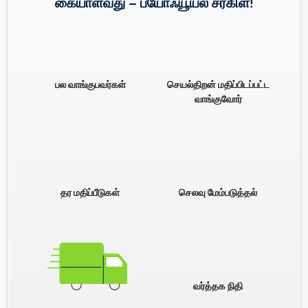
கையாள்வது – பயோஃயூயல் சர்கிள்!
பல வாங்குபவர்கள்
செயல்திறன் மதிப்பிடப்பட்ட
வாங்குவோர்
தர மதிப்பீடுகள்
செலவு மேம்படுத்தல்
வர்த்தக நிதி