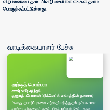
விற்பனையை தடையின்றி கையாள எங்கள் தளம்
பொருத்தப்பட்டுள்ளது.
வாடிக்கையாளர் பேச்சு
ஹர்ஷத் மொம்பரா
சாகர் உயிர் ஆற்றல்
குஜராத் பயோமாஸ் ப்ரிக்வெட்ஸ் சங்கத்தின் தலைவர்
"எனது தயாரிப்புகளை சந்தைப்படுத்துதல், நம்பகமான
வாங்குபவர்களைக் கண்டறிதல் மற்றும் நீண்ட கால