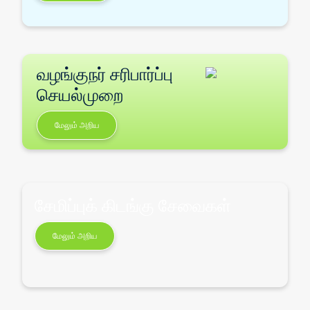
வழங்குநர் சரிபார்ப்பு
செயல்முறை
மேலும் அறிய
சேமிப்புக் கிடங்கு சேவைகள்
மேலும் அறிய