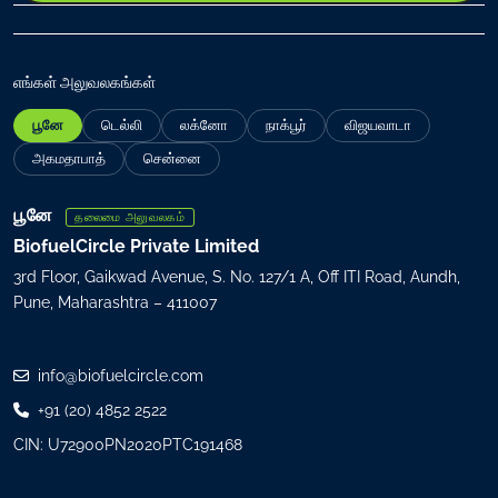
ப
தி
வு
எங்கள் அலுவலகங்கள்
செ
பூனே
டெல்லி
லக்னோ
நாக்பூர்
விஜயவாடா
ய்
(
அகமதாபாத்
சென்னை
R
e
பூனே
தலைமை அலுவலகம்
q
BiofuelCircle Private Limited
u
3rd Floor, Gaikwad Avenue, S. No. 127/1 A, Off ITI Road, Aundh,
i
Pune, Maharashtra – 411007
r
e
d
info@biofuelcircle.com
)
+91 (20) 4852 2522
CIN: U72900PN2020PTC191468