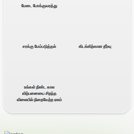
மேடை போக்குவரத்து
சரக்கு மேம்படுத்தல்
கிடங்கிற்கான தீர்வு
உங்கள் நீண்ட கால
விற்பனையை சிறந்த
விலையில் நிறைவேற்ற ஏலம்