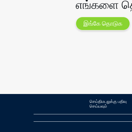
எங்களை தெ
இங்கே தொடுக
செய்திமடலுக்கு பதிவு
செய்யவும்