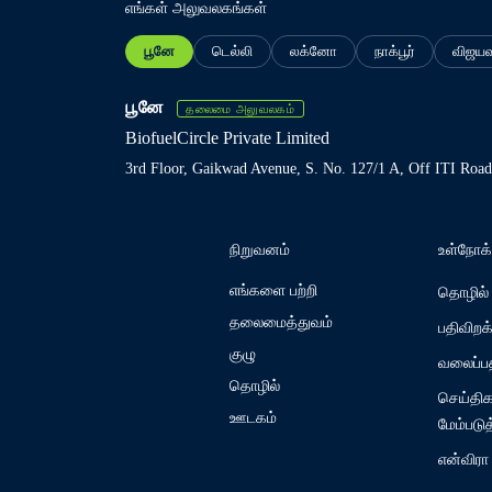
எங்கள் அலுவலகங்கள்
பூனே
டெல்லி
லக்னோ
நாக்பூர்
விஜய
பூனே
தலைமை அலுவலகம்
BiofuelCircle Private Limited
3rd Floor, Gaikwad Avenue, S. No. 127/1 A, Off ITI Roa
நிறுவனம்
உள்நோக்
எங்களை பற்றி
தொழில்
தலைமைத்துவம்
பதிவிறக
குழு
வலைப்பத
தொழில்
செய்திகள
ஊடகம்
மேம்படு
என்விரா