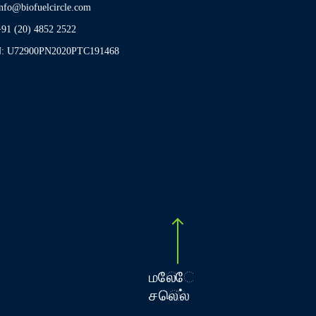
info@biofuelcircle.com
+91 (20) 4852 2522
N: U72900PN2020PTC191468
To top
மேலே
செல்ல