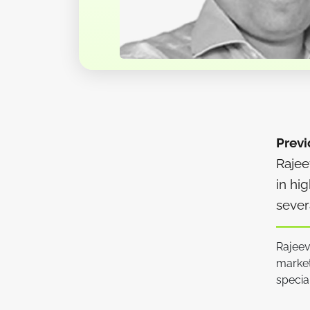
Previ
Rajee
in hi
sever
Rajeev
market
specia