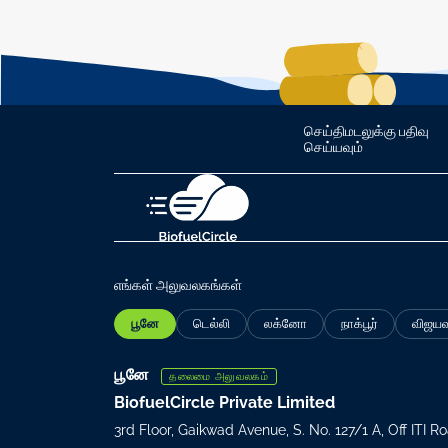
செய்திமடலுக்கு பதிவு
செய்யவும்
எங்கள் அலுவலகங்கள்
பூனே
டெல்லி
லக்னோ
நாக்பூர்
விஜய
பூனே
தலைமை அலுவலகம்
BiofuelCircle Private Limited
3rd Floor, Gaikwad Avenue, S. No. 127/1 A, Off ITI 