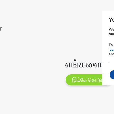
Yo
F
We 
fun
To 
‘
Le
an
எங்களை தெ
இங்கே தொடுக