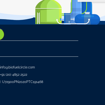
info@biofuelcircle.com
+91 (20) 4852 2522
N: U72900PN2020PTC191468